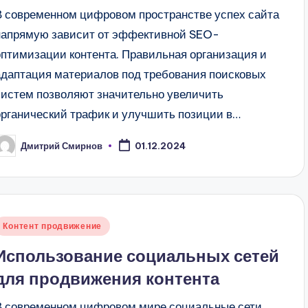
В современном цифровом пространстве успех сайта
напрямую зависит от эффективной SEO-
оптимизации контента. Правильная организация и
адаптация материалов под требования поисковых
систем позволяют значительно увеличить
органический трафик и улучшить позиции в…
Дмитрий Смирнов
01.12.2024
апись
т
Опубликовано
Контент продвижение
в
Использование социальных сетей
для продвижения контента
В современном цифровом мире социальные сети