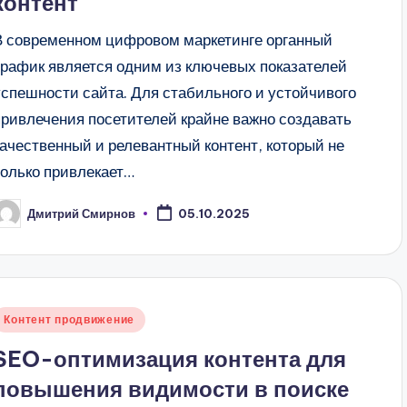
контент
В современном цифровом маркетинге органный
трафик является одним из ключевых показателей
успешности сайта. Для стабильного и устойчивого
привлечения посетителей крайне важно создавать
качественный и релевантный контент, который не
только привлекает…
Дмитрий Смирнов
05.10.2025
апись
т
Опубликовано
Контент продвижение
в
SEO-оптимизация контента для
повышения видимости в поиске