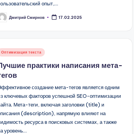
пользовательский опыт,…
Дмитрий Смирнов
17.02.2025
апись
т
Опубликовано
Оптимизация текста
в
Лучшие практики написания мета-
тегов
Эффективное создание мета-тегов является одним
из ключевых факторов успешной SEO-оптимизации
сайта. Мета-теги, включая заголовки (title) и
описания (description), напрямую влияют на
видимость ресурса в поисковых системах, а также
на уровень…