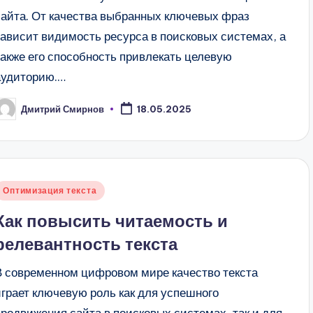
сайта. От качества выбранных ключевых фраз
зависит видимость ресурса в поисковых системах, а
также его способность привлекать целевую
аудиторию.…
Дмитрий Смирнов
18.05.2025
апись
т
Опубликовано
Оптимизация текста
в
Как повысить читаемость и
релевантность текста
В современном цифровом мире качество текста
играет ключевую роль как для успешного