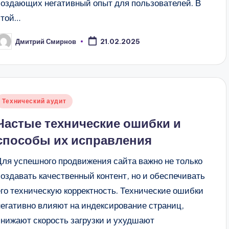
создающих негативный опыт для пользователей. В
этой…
Дмитрий Смирнов
21.02.2025
апись
т
Опубликовано
Технический аудит
в
Частые технические ошибки и
способы их исправления
Для успешного продвижения сайта важно не только
создавать качественный контент, но и обеспечивать
его техническую корректность. Технические ошибки
негативно влияют на индексирование страниц,
снижают скорость загрузки и ухудшают