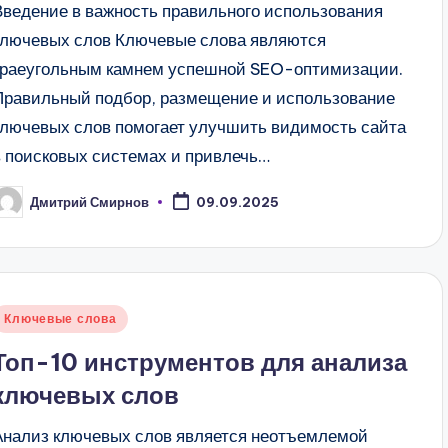
Введение в важность правильного использования
ключевых слов Ключевые слова являются
краеугольным камнем успешной SEO-оптимизации.
Правильный подбор, размещение и использование
ключевых слов помогает улучшить видимость сайта
в поисковых системах и привлечь…
Дмитрий Смирнов
09.09.2025
апись
т
Опубликовано
Ключевые слова
в
Топ-10 инструментов для анализа
ключевых слов
Анализ ключевых слов является неотъемлемой