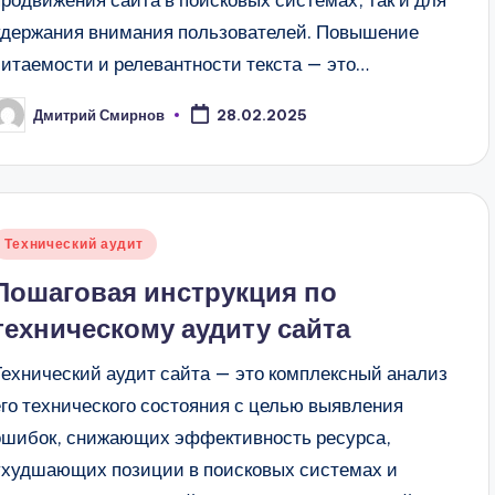
продвижения сайта в поисковых системах, так и для
удержания внимания пользователей. Повышение
читаемости и релевантности текста — это…
Дмитрий Смирнов
28.02.2025
апись
т
Опубликовано
Технический аудит
в
Пошаговая инструкция по
техническому аудиту сайта
Технический аудит сайта — это комплексный анализ
его технического состояния с целью выявления
ошибок, снижающих эффективность ресурса,
ухудшающих позиции в поисковых системах и