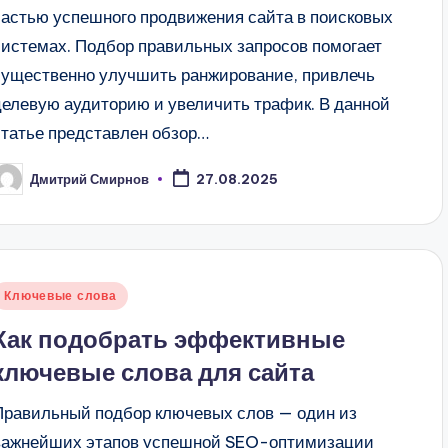
частью успешного продвижения сайта в поисковых
системах. Подбор правильных запросов помогает
существенно улучшить ранжирование, привлечь
целевую аудиторию и увеличить трафик. В данной
статье представлен обзор…
Дмитрий Смирнов
27.08.2025
апись
т
Опубликовано
Ключевые слова
в
Как подобрать эффективные
ключевые слова для сайта
Правильный подбор ключевых слов — один из
важнейших этапов успешной SEO-оптимизации