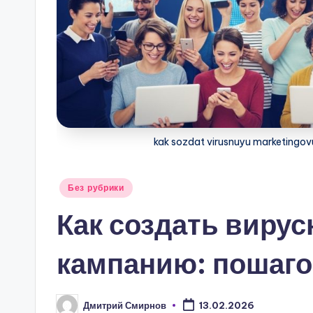
kak sozdat virusnuyu marketing
Опубликовано
Без рубрики
в
Как создать виру
кампанию: пошаго
Дмитрий Смирнов
13.02.2026
Запись