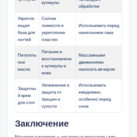
кутикулы
обработки
Укрепля
Снятие
ющая
ломкости и
Использовать перед
база для
укрепление
нанесением лака
ногтей
пластин
Питание и
Питатель
Массажными
восстановлени
ное
движениями
е кутикулы и
масло
наносить вечером
кожи
Увлажнение и
Использовать
Защитны
защита от
ежедневно,
й крем
трещин и
особенно перед
для стоп
сухости
сном
Заключение
Маникюр и педикюр — это важные процедуры для